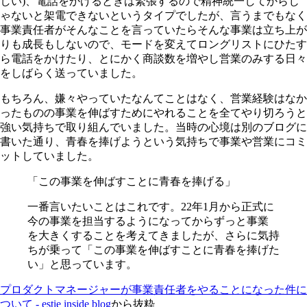
しい)、電話をかけるときは緊張するので精神統一してからじ
ゃないと架電できないというタイプでしたが、言うまでもなく
事業責任者がそんなことを言っていたらそんな事業は立ち上が
りも成長もしないので、モードを変えてロングリストにひたす
ら電話をかけたり、とにかく商談数を増やし営業のみする日々
をしばらく送っていました。
もちろん、嫌々やっていたなんてことはなく、営業経験はなか
ったものの事業を伸ばすためにやれることを全てやり切ろうと
強い気持ちで取り組んでいました。当時の心境は別のブログに
書いた通り、青春を捧げようという気持ちで事業や営業にコミ
ットしていました。
「この事業を伸ばすことに青春を捧げる」
一番言いたいことはこれです。22年1月から正式に
今の事業を担当するようになってからずっと事業
を大きくすることを考えてきましたが、さらに気持
ちが乗って「この事業を伸ばすことに青春を捧げた
い」と思っています。
プロダクトマネージャーが事業責任者をやることになった件に
ついて - estie inside blog
から抜粋