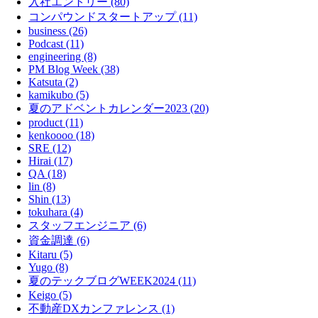
入社エントリー (80)
コンパウンドスタートアップ (11)
business (26)
Podcast (11)
engineering (8)
PM Blog Week (38)
Katsuta (2)
kamikubo (5)
夏のアドベントカレンダー2023 (20)
product (11)
kenkoooo (18)
SRE (12)
Hirai (17)
QA (18)
lin (8)
Shin (13)
tokuhara (4)
スタッフエンジニア (6)
資金調達 (6)
Kitaru (5)
Yugo (8)
夏のテックブログWEEK2024 (11)
Keigo (5)
不動産DXカンファレンス (1)