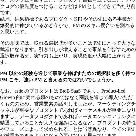
クログの優先度をつけることなどは PM としてできて当たり前
です。
結局、結果指標であるプロダクト KPI やその先にある事業が
爆発的に伸びているかどうかで、PM のスキル度合いを測れる
と思います。
その意味では、取れる選択肢が多いことは PM にとって大きな
武器になります。引き出しが増えることで事業を伸ばすための
選択肢が増え、実行力も上がり、実現確度が大幅に上がりま
す。
PM 以外の経験を通じて事業を伸ばすための選択肢を多く持つ
PM こそ、強い PM と言えるのではないでしょうか。
なお、estie のプロダクトは BtoB SaaS であり、Product-Led
Growth 的に売れる類のものではなく商談を通じて導入いただ
くもののため、営業要素の話をしましたが、マーケティングチ
ャネルが重要なプロダクトであればマーケスキルが重要になり
ますし、データプロダクトであればデータエンジニアリングに
精通していることが大きな強みになるなど、プロダクトの特性
やフェーズによって求められることは当然異なり、全ての PM
が営業をできるようになる必要はないと思っています。