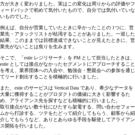
方が大きく変わりました。実はこの変化は周りからの評価やフ
ィードバックで初めて気付いたもので、自分では気付いていな
いものでした。
例えば、自分が営業していたときに辛かったことの 1つに、営
業先・アタックリストが枯渇することがありました。一巡した
結果、このままでは目標達成できないことが見えたときに、営
業先がないことは焦りを生みます。
そこで、「estie レジリサーチ」を PM として担当したときは、
estie としては接点がなかったセグメントにアプローチすること
を考え、業界団体への入会や、勉強会・懇親会への参加を通じ
てリード創出することを積極的に行いました。
また、estie のサービスは Vertical Data であり、希少なデータを
大量に獲得することがプロダクトの価値に大きく影響するた
め、アライアンス先を探すなども積極的に行いました。
取引接点がない数十社にひたすら架電する、問い合わせフォー
ムから打診する、ツテをたどって紹介してもらう、顧客から紹
介してもらうなど、ありとあらゆる手段を駆使してアライアン
ス開拓を行いました。