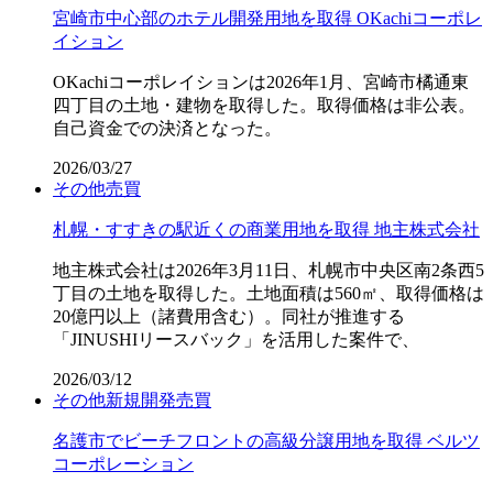
宮崎市中心部のホテル開発用地を取得 OKachiコーポレ
イション
OKachiコーポレイションは2026年1月、宮崎市橘通東
四丁目の土地・建物を取得した。取得価格は非公表。
自己資金での決済となった。
2026/03/27
その他
売買
札幌・すすきの駅近くの商業用地を取得 地主株式会社
地主株式会社は2026年3月11日、札幌市中央区南2条西5
丁目の土地を取得した。土地面積は560㎡、取得価格は
20億円以上（諸費用含む）。同社が推進する
「JINUSHIリースバック」を活用した案件で、
2026/03/12
その他
新規開発
売買
名護市でビーチフロントの高級分譲用地を取得 ベルツ
コーポレーション