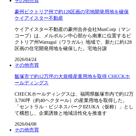
その他
売買
豪州ビクトリア州で約128区画の宅地開発用地を確保
ケイアイスター不動産
ケイアイスター不動産の豪州合弁会社MunCorp（マン
コープ）は、メルボルン中心部から南東に位置するビ
クトリア州Warragul（ワラガル）地域で、新たに約128
区画の住宅開発用地を確保した。宅地分譲
2026/04/24
その他
売買
飯塚市で約12万坪の大規模産業用地を取得 CHECKホ
ールディングス
CHECKホールディングスは、福岡県飯塚市内で約12万
3,700坪（約40ヘクタール）の産業用地を取得した。
「セントラル・ビジネスパークIIZUKA（仮称）」とし
て構想し、企業誘致と地域活性化を推進す
2026/04/08
その他
売買