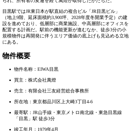
られ、所有者の変遷を経て萬燈が取得したかたちだ。
目黒駅ではJR東日本が駅直結の複合ビル「JR目黒ビル」
（地上9階、延床面積約3,900坪、2028年度冬開業予定）の建
設を進めており、低層部に商業施設、中高層部にオフィスを
配置する計画だ。駅前の機能更新が進むなか、徒歩3分の小
規模物件は再開発に伴うエリア価値の底上げも見込める立地
にある。
物件概要
物件名称：EIWA目黒
買主：株式会社萬燈
売主：有限会社三友経営総合事務所
所在地：東京都品川区上大崎3丁目4-6
最寄駅：JR山手線・東京メトロ南北線・東急目黒線
「目黒」駅 徒歩3分
竣工年月：1979年4月