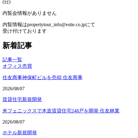
(
日
)
内覧会情報がありません
内覧情報はpropertytour_info@estie.co.jpにて
受け付けております
新着記事
記事一覧
オフィス
売買
住友商事神保町ビルを売却 住友商事
2026/08/07
賃貸住宅
新規開発
米フェニックスで木造賃貸住宅248戸を開発 住友林業
2026/08/07
ホテル
新規開発