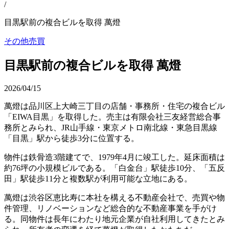
/
目黒駅前の複合ビルを取得 萬燈
その他
売買
目黒駅前の複合ビルを取得 萬燈
2026/04/15
萬燈は品川区上大崎三丁目の店舗・事務所・住宅の複合ビル
「EIWA目黒」を取得した。売主は有限会社三友経営総合事
務所とみられ、JR山手線・東京メトロ南北線・東急目黒線
「目黒」駅から徒歩3分に位置する。
物件は鉄骨造3階建てで、1979年4月に竣工した。延床面積は
約76坪の小規模ビルである。「白金台」駅徒歩10分、「五反
田」駅徒歩11分と複数駅が利用可能な立地にある。
萬燈は渋谷区恵比寿に本社を構える不動産会社で、売買や物
件管理、リノベーションなど総合的な不動産事業を手がけ
る。同物件は長年にわたり地元企業が自社利用してきたとみ