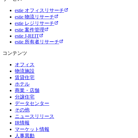
estie オフィスリサーチ
estie 物流リサーチ
estie レジリサーチ
estie 案件管理
estie J-REIT
estie 所有者リサーチ
コンテンツ
オフィス
物流施設
賃貸住宅
ホテル
商業・店舗
分譲住宅
データセンター
その他
ニュースリリース
IR情報
マーケット情報
人事異動