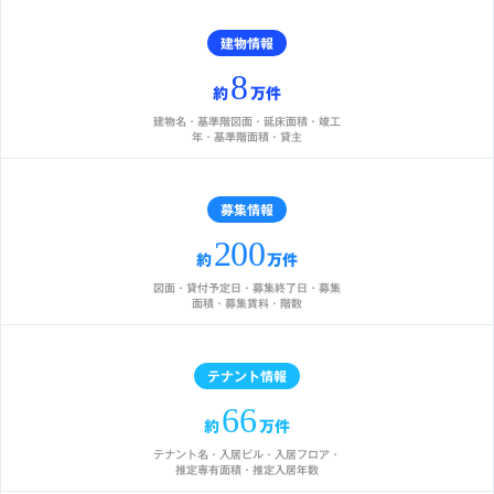
建物情報
8
約
万件
建物名・基準階図面・延床面積・竣工
年・基準階面積・貸主
募集情報
200
約
万件
図面・貸付予定日・募集終了日・募集
面積・募集賃料・階数
テナント情報
66
約
万件
テナント名・入居ビル・入居フロア・
推定専有面積・推定入居年数