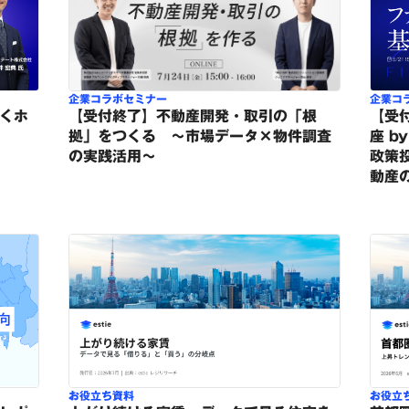
企業コラボセミナー
企業コ
くホ
【受付終了】不動産開発・取引の「根
【受
拠」をつくる ～市場データ×物件調査
座 b
の実践活用～
政策
動産
お役立ち資料
お役立