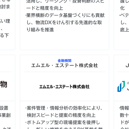
活用し、リーシング・投資判断のスピ
握
検討ま
ードと精度を向上
化
業界横断のデータ基盤づくりにも貢献
ベテ
高い理
し、物流DXをけん引する先進的な取
し
り、
り組みを推進
底
ける下
金融機関
エムエル・エステート株式会社
設置
案件管理・情報分析の効率化により、
情
事業創
検討スピードと提案の精度を向上
数
ボトムアップ型の現場提案を後押し
ド