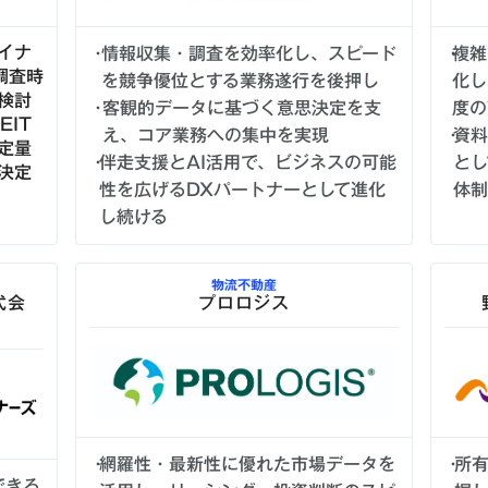
イナ
情報収集・調査を効率化し、スピード
複雑
調査時
を競争優位とする業務遂行を後押し
化し
検討
客観的データに基づく意思決定を支
度の
EIT
え、コア業務への集中を実現
資料
定量
伴走支援とAI活用で、ビジネスの可能
とし
決定
性を広げるDXパートナーとして進化
体制
し続ける
物流不動産
式会
プロロジス
網羅性・最新性に優れた市場データを
所
できる