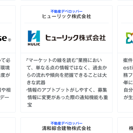
不動産デベロッパー
ヒューリック株式会社
いて必
“マーケットの線を読む”業務におい
案件
る環境
て、単なる点の情報ではなく、過去か
es
精度が
らの流れや傾向を把握できることは大
務フ
きな武器
単
報や相
情報のアプトプットがしやすく、募集
自
のデー
情報に変更があった際の通知機能も重
が
宝
不動産デベロッパー
清和綜合建物株式会社