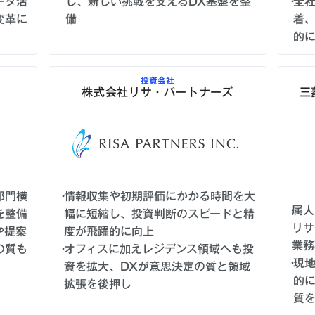
ータ活
し、新しい挑戦を支えるDX基盤を整
全
変革に
備
着
的
投資会社
株式会社リサ・パートナーズ
三
部門横
情報収集や初期評価にかかる時間を大
属人
を整備
幅に短縮し、投資判断のスピードと精
リサ
や提案
度が飛躍的に向上
業務
の質も
オフィスに加えレジデンス領域へも投
現
資を拡大、DXが意思決定の質と領域
的
拡張を後押し
質