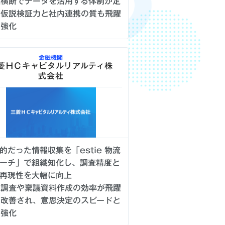
社横断でデータを活用する体制が定
、仮説検証力と社内連携の質も飛躍
に強化
金融機関
菱ＨＣキャピタルリアルティ株
式会社
的だった情報収集を「estie 物流
ーチ」で組織知化し、調査精度と
再現性を大幅に向上
地調査や稟議資料作成の効率が飛躍
に改善され、意思決定のスピードと
を強化