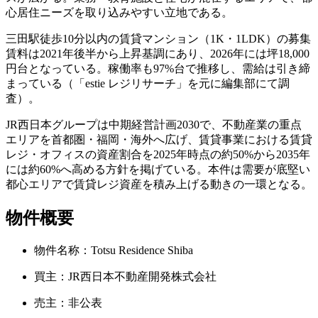
心居住ニーズを取り込みやすい立地である。
三田駅徒歩10分以内の賃貸マンション（1K・1LDK）の募集
賃料は2021年後半から上昇基調にあり、2026年には坪18,000
円台となっている。稼働率も97%台で推移し、需給は引き締
まっている（「estie レジリサーチ」を元に編集部にて調
査）。
JR西日本グループは中期経営計画2030で、不動産業の重点
エリアを首都圏・福岡・海外へ広げ、賃貸事業における賃貸
レジ・オフィスの資産割合を2025年時点の約50%から2035年
には約60%へ高める方針を掲げている。本件は需要が底堅い
都心エリアで賃貸レジ資産を積み上げる動きの一環となる。
物件概要
物件名称：Totsu Residence Shiba
買主：JR西日本不動産開発株式会社
売主：非公表