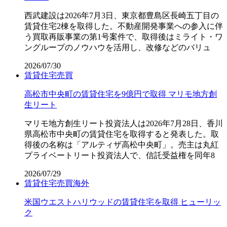
西武建設は2026年7月3日、東京都豊島区長崎五丁目の
賃貸住宅2棟を取得した。不動産開発事業への参入に伴
う買取再販事業の第1号案件で、取得後はミライト・ワ
ングループのノウハウを活用し、改修などのバリュ
2026/07/30
賃貸住宅
売買
高松市中央町の賃貸住宅を9億円で取得 マリモ地方創
生リート
マリモ地方創生リート投資法人は2026年7月28日、香川
県高松市中央町の賃貸住宅を取得すると発表した。取
得後の名称は「アルティザ高松中央町」。売主は丸紅
プライベートリート投資法人で、信託受益権を同年8
2026/07/29
賃貸住宅
売買
海外
米国ウエストハリウッドの賃貸住宅を取得 ヒューリッ
ク