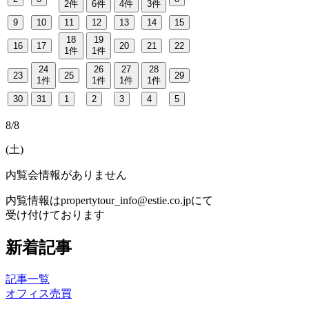
2
件
6
件
4
件
3
件
9
10
11
12
13
14
15
18
19
16
17
20
21
22
1
件
1
件
24
26
27
28
23
25
29
1
件
1
件
1
件
1
件
30
31
1
2
3
4
5
8/8
(
土
)
内覧会情報がありません
内覧情報はpropertytour_info@estie.co.jpにて
受け付けております
新着記事
記事一覧
オフィス
売買