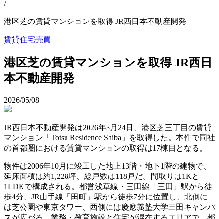
/
港区芝の賃貸マンションを取得 JR西日本不動産開発
賃貸住宅
売買
港区芝の賃貸マンションを取得 JR西日
本不動産開発
2026/05/08
JR西日本不動産開発は2026年3月24日、港区芝三丁目の賃貸
マンション「Totsu Residence Shiba」を取得した。本件で同社
の首都圏における賃貸マンションの取得は17棟目となる。
物件は2006年10月に竣工した地上13階・地下1階の建物で、
延床面積は約1,228坪、総戸数は118戸だ。間取りは1Kと
1LDKで構成される。都営浅草線・三田線「三田」駅から徒
歩4分、JR山手線「田町」駅から徒歩7分に位置し、北側に
は芝公園や東京タワー、西側には慶應義塾大学三田キャンパ
スが広がる。業務・教育施設と住宅が混在するエリアで、都