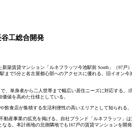
長谷工総合開発
築賃貸マンション「ルネフラッツ今池駅前 South」（97
」駅まで5分と名古屋都心部へのアクセスに優れる。旧イオン今池
.57㎡で、単身者から二人世帯まで幅広い居住ニーズに対応する。1
加価値を高めた仕様としている。
街や飲食店が集積する生活利便性の高いエリアとして知られる。
 Plan」で不動産事業の拡充を掲げる。自社ブランド「ルネフラッ
る。本計画地の北側隣地でも167戸の賃貸マンションを開発中で