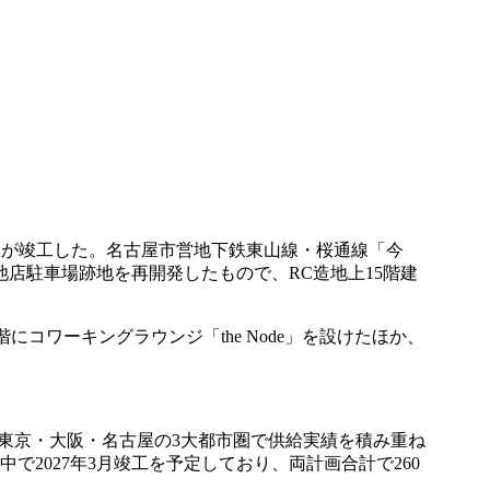
戸）が竣工した。名古屋市営地下鉄東山線・桜通線「今
店駐車場跡地を再開発したもので、RC造地上15階建
階にコワーキングラウンジ「the Node」を設けたほか、
ツ」は東京・大阪・名古屋の3大都市圏で供給実績を積み重ね
2027年3月竣工を予定しており、両計画合計で260