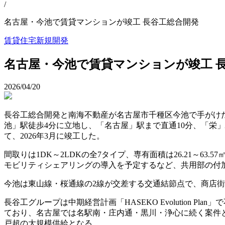
/
名古屋・今池で賃貸マンションが竣工 長谷工総合開発
賃貸住宅
新規開発
名古屋・今池で賃貸マンションが竣工 
2026/04/20
長谷工総合開発と南海不動産が名古屋市千種区今池で手がけた新
池」駅徒歩4分に立地し、「名古屋」駅まで直通10分、「栄
て、2026年3月に竣工した。
間取りは1DK～2LDKの全7タイプ、専有面積は26.21～63
モビリティシェアリングの導入を予定するなど、共用部の付
今池は東山線・桜通線の2線が交差する交通結節点で、商店
長谷工グループは中期経営計画「HASEKO Evolution
ており、名古屋では名駅南・庄内通・黒川・浄心に続く案件とな
戸超の大規模供給となる。