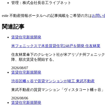
管理：株式会社長谷工ライブネット
estie 不動産情報ポータルへの記事掲載をご希望の方は
お問い
関連記事
賃貸住宅
新規開発
米フェニックスで木造賃貸住宅248戸を開発 住友林業
住友林業傘下のクレセント社が米アリゾナ州フェニックス
降、順次賃貸を開始する。
2026/08/07
賃貸住宅
新規開発
渋谷区幡ヶ谷で賃貸マンションが竣工 東武不動産
東武不動産の賃貸マンション「ヴィスタコート幡ヶ谷」が2
2026/08/06
賃貸住宅
新規開発