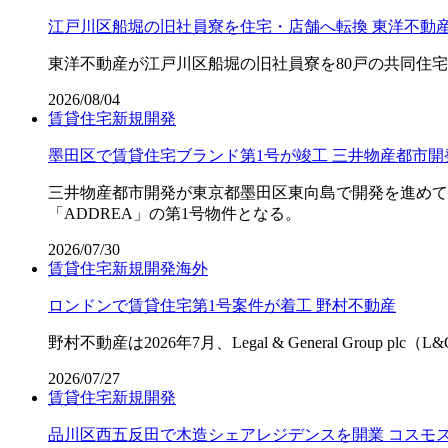
江戸川区船堀の旧社員寮を住宅・店舗へ転換 東洋不動
東洋不動産が江戸川区船堀の旧社員寮を80戸の共同住宅
2026/08/04
賃貸住宅
新規開発
墨田区で賃貸住宅ブランド第1号が竣工 三井物産都市開
三井物産都市開発が東京都墨田区東向島で開発を進めてきた
「ADDREA」の第1号物件となる。
2026/07/30
賃貸住宅
新規開発
海外
ロンドンで賃貸住宅第1号案件が着工 野村不動産
野村不動産は2026年7月、Legal & General G
2026/07/27
賃貸住宅
新規開発
品川区西五反田で木造シェアレジデンスを開業 コスモ