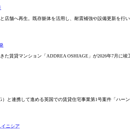
産
と店舗へ再生。既存躯体を活用し、耐震補強や設備更新を行い、
発
賃貸マンション「ADDREA OSHIAGE」が2026年7月
roup plc（L&G）と連携して進める英国での賃貸住宅事業第1号案
スイニシア