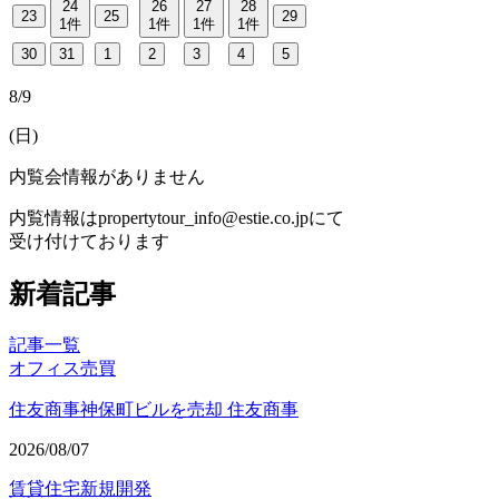
24
26
27
28
23
25
29
1
件
1
件
1
件
1
件
30
31
1
2
3
4
5
8/9
(
日
)
内覧会情報がありません
内覧情報はpropertytour_info@estie.co.jpにて
受け付けております
新着記事
記事一覧
オフィス
売買
住友商事神保町ビルを売却 住友商事
2026/08/07
賃貸住宅
新規開発