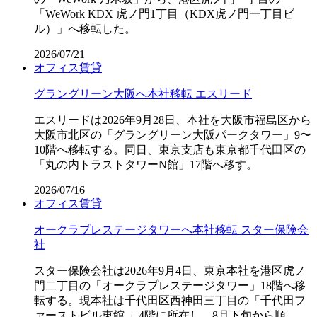
「WeWork KDX 虎ノ門1丁目（KDX虎ノ門一丁目ビ
ル）」へ移転した。
2026/07/21
オフィス
賃貸
グラングリーン大阪へ本社移転 エスリード
エスリードは2026年9月28日、本社を大阪市福島区から
大阪市北区の「グラングリーン大阪パークタワー」9〜
10階へ移転する。同日、東京支店も東京都千代田区の
「丸の内トラストタワーN館」17階へ移す。
2026/07/16
オフィス
賃貸
オークラプレステージタワーへ本社移転 スター保険会
社
スター保険会社は2026年9月4日、東京本社を港区虎ノ
門二丁目の「オークラプレステージタワー」18階へ移
転する。現本社は千代田区西神田三丁目の「千代田フ
ァーストビル東館 」4階に所在し、8月下旬から順