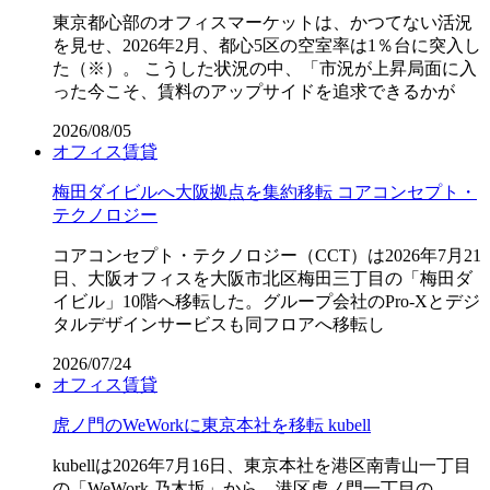
東京都心部のオフィスマーケットは、かつてない活況
を見せ、2026年2月、都心5区の空室率は1％台に突入し
た（※）。 こうした状況の中、「市況が上昇局面に入
った今こそ、賃料のアップサイドを追求できるかが
2026/08/05
オフィス
賃貸
梅田ダイビルへ大阪拠点を集約移転 コアコンセプト・
テクノロジー
コアコンセプト・テクノロジー（CCT）は2026年7月21
日、大阪オフィスを大阪市北区梅田三丁目の「梅田ダ
イビル」10階へ移転した。グループ会社のPro-Xとデジ
タルデザインサービスも同フロアへ移転し
2026/07/24
オフィス
賃貸
虎ノ門のWeWorkに東京本社を移転 kubell
kubellは2026年7月16日、東京本社を港区南青山一丁目
の「WeWork 乃木坂」から、港区虎ノ門一丁目の