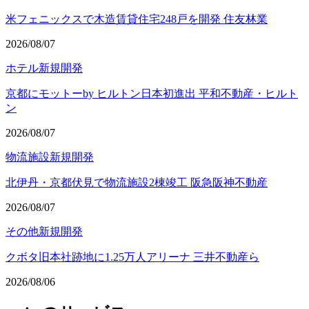
米フェニックスで木造賃貸住宅248戸を開発 住友林業
2026/08/07
ホテル
新規開発
京都にモットーby ヒルトン日本初進出 平和不動産・ヒルト
ン
2026/08/07
物流施設
新規開発
北伊丹・京都伏見で物流施設2棟竣工 阪急阪神不動産
2026/08/07
その他
新規開発
クボタ旧本社跡地に1.25万人アリーナ 三井不動産ら
2026/08/06