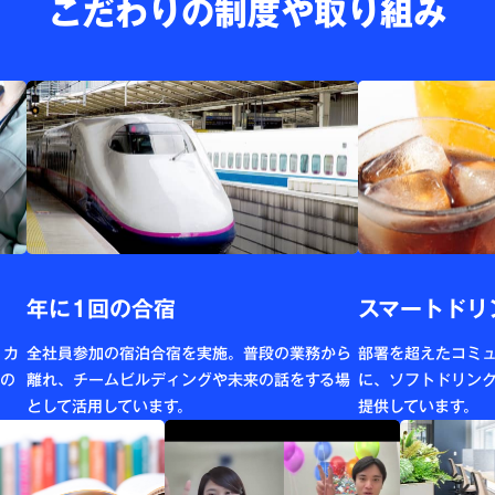
こだわりの制度や取り組み
年に1回の合宿
スマートドリ
、カ
全社員参加の宿泊合宿を実施。普段の業務から
部署を超えたコミ
名の
離れ、チームビルディングや未来の話をする場
に、ソフトドリン
として活用しています。
提供しています。